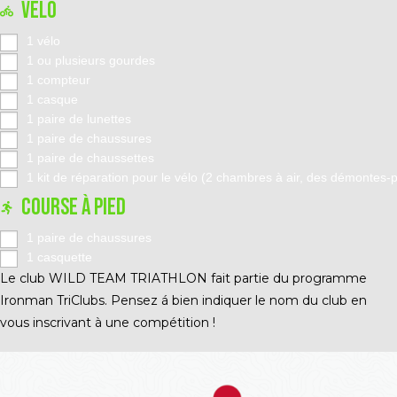
VÉLO
1 vélo
1 ou plusieurs gourdes
1 compteur
1 casque
1 paire de lunettes
1 paire de chaussures
1 paire de chaussettes
1 kit de réparation pour le vélo (2 chambres à air, des démontes-
COURSE À PIED
1 paire de chaussures
1 casquette
Le club WILD TEAM TRIATHLON fait partie du programme
Ironman TriClubs. Pensez á bien indiquer le nom du club en
vous inscrivant à une compétition !